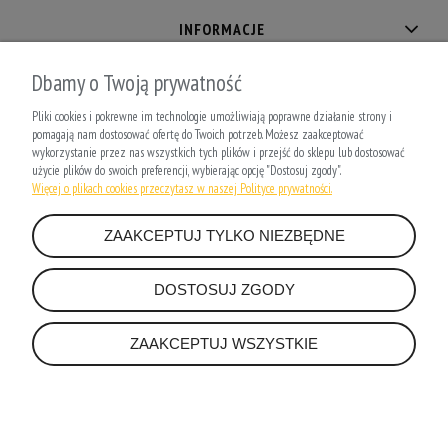
INFORMACJE
Dbamy o Twoją prywatność
O NAS
Pliki cookies i pokrewne im technologie umożliwiają poprawne działanie strony i
pomagają nam dostosować ofertę do Twoich potrzeb. Możesz zaakceptować
wykorzystanie przez nas wszystkich tych plików i przejść do sklepu lub dostosować
użycie plików do swoich preferencji, wybierając opcję "Dostosuj zgody".
Więcej o plikach cookies przeczytasz w naszej Polityce prywatności.
RELVO Sp. z o.o.
Wilczak 16a/111, 61-623 Poznań
ZAAKCEPTUJ TYLKO NIEZBĘDNE
NIP: 9721318665
office@relvo.pl
DOSTOSUJ ZGODY
POKAŻ PEŁNĄ WERSJĘ STRONY
ZAAKCEPTUJ WSZYSTKIE
Sklep internetowy Shoper.pl