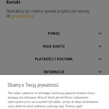
Kontakt
Skontaktuj się z nami w sprawie projektu lub wyceny:
✉
gene@relvo.pl
POMOC
MOJE KONTO
PŁATNOŚCI I DOSTAWA
INFORMACJE
Dbamy o Twoją prywatność
O NAS
Pliki cookies i pokrewne im technologie umożliwiają poprawne działanie strony i
pomagają nam dostosować ofertę do Twoich potrzeb. Możesz zaakceptować
wykorzystanie przez nas wszystkich tych plików i przejść do sklepu lub dostosować
użycie plików do swoich preferencji, wybierając opcję "Dostosuj zgody".