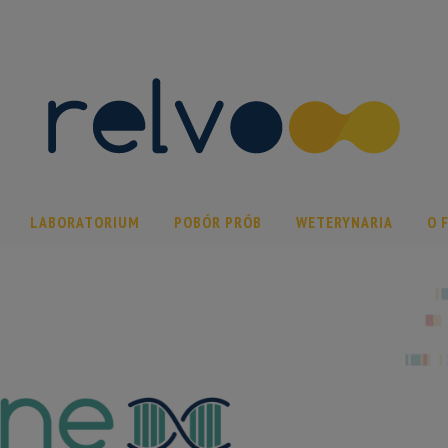
LABORATORIUM
POBÓR PRÓB
WETERYNARIA
O 