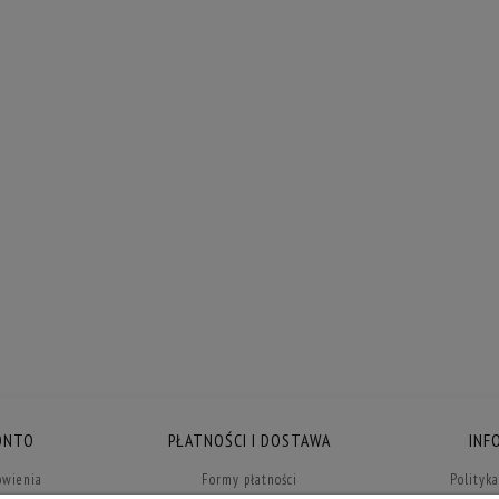
ONTO
PŁATNOŚCI I DOSTAWA
INF
ówienia
Formy płatności
Polityk