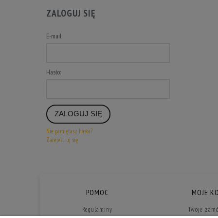
ZALOGUJ SIĘ
E-mail:
Hasło:
ZALOGUJ SIĘ
Nie pamiętasz hasła?
Zarejestruj się
POMOC
MOJE K
Regulaminy
Twoje zam