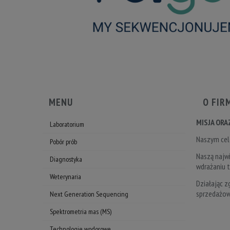
MENU
O FIR
MISJA ORA
Laboratorium
Naszym cele
Pobór prób
Naszą najw
Diagnostyka
wdrażaniu t
Weterynaria
Działając z
sprzedażow
Next Generation Sequencing
Spektrometria mas (MS)
Technologie wodorowe