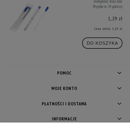
Dostępność:
duża ilość
Wysyłka w:
24 godziny
1,29 zł
Cena netto:
1,19 zł
DO KOSZYKA
POMOC
MOJE KONTO
PŁATNOŚCI I DOSTAWA
INFORMACJE