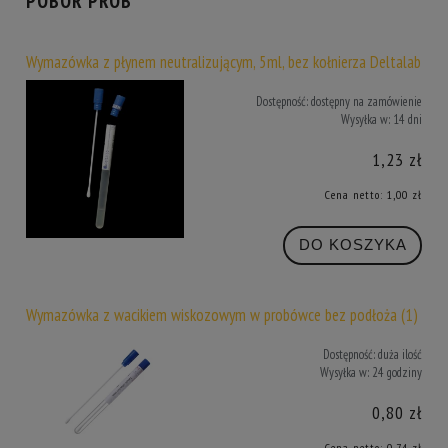
POBÓR PRÓB
Wymazówka z płynem neutralizującym, 5ml, bez kołnierza Deltalab
Dostępność:
dostępny na zamówienie
Wysyłka w:
14 dni
1,23 zł
Cena netto:
1,00 zł
DO KOSZYKA
Wymazówka z wacikiem wiskozowym w probówce bez podłoża (1)
Dostępność:
duża ilość
Wysyłka w:
24 godziny
0,80 zł
Cena netto:
0,74 zł