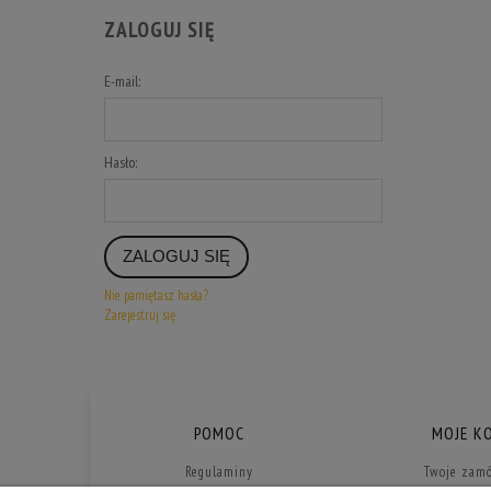
ZALOGUJ SIĘ
E-mail:
Hasło:
ZALOGUJ SIĘ
Nie pamiętasz hasła?
Zarejestruj się
POMOC
MOJE K
Regulaminy
Twoje zam