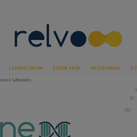
LABORATORIUM
POBÓR PRÓB
WETERYNARIA
O 
yclines & Sulfonamides )