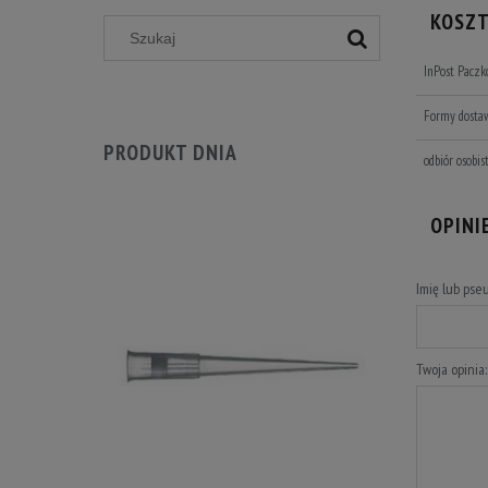
KOSZ
InPost Pacz
Formy dosta
PRODUKT DNIA
odbiór osobis
OPINI
Imię lub pse
Twoja opinia: