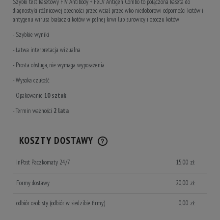
Szybki test kasetowy FIV Antibody + FeLV Antigen Combo to połączona kaseta do
diagnostyki różnicowej obecności przeciwciał przeciwko niedoborowi odporności kotów i
antygenu wirusa białaczki kotów w pełnej krwi lub surowicy i osoczu kotów.
- Szybkie wyniki
- Łatwa interpretacja wizualna
- Prosta obsługa, nie wymaga wyposażenia
- Wysoka czułość
- Opakowanie
10 sztuk
- Termin ważności
2 lata
KOSZTY DOSTAWY
CENA NIE ZAWIERA EWENTUALNYCH KOSZTÓW PŁATNOŚCI
InPost Paczkomaty 24/7
15,00 zł
Formy dostawy
20,00 zł
odbiór osobisty
(odbiór w siedzibie firmy)
0,00 zł