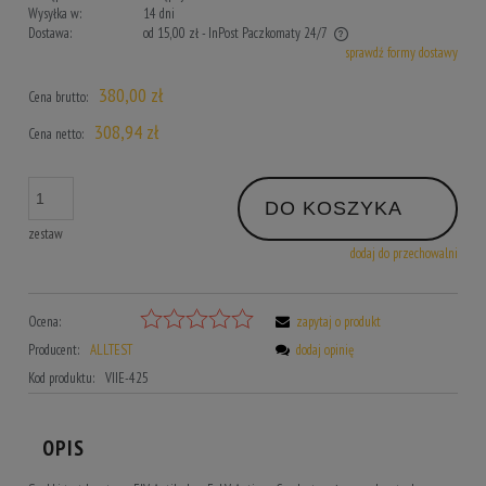
Wysyłka w:
14 dni
Dostawa:
od 15,00 zł
- InPost Paczkomaty 24/7
sprawdź formy dostawy
Cena nie zawiera ewentualnych kosztów płatności
380,00 zł
Cena brutto:
308,94 zł
Cena netto:
DO KOSZYKA
zestaw
dodaj do przechowalni
Ocena:
zapytaj o produkt
Producent:
ALLTEST
dodaj opinię
Kod produktu:
VIIE-425
OPIS