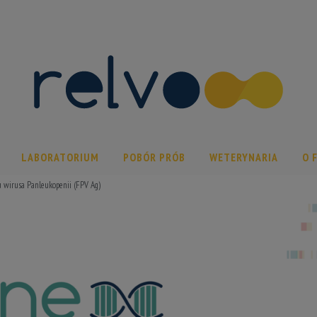
LABORATORIUM
POBÓR PRÓB
WETERYNARIA
O 
 wirusa Panleukopenii (FPV Ag)