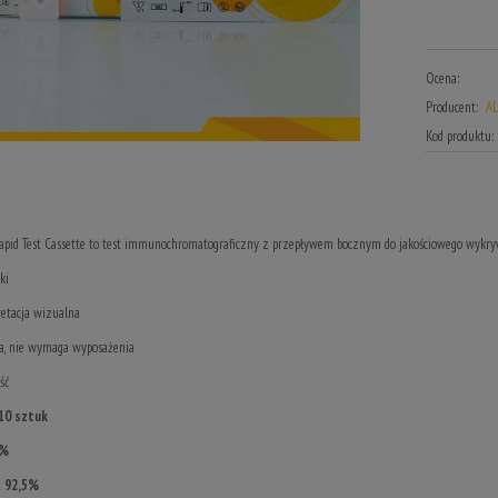
Ocena:
Producent:
AL
Kod produktu:
apid Test Cassette to test immunochromatograficzny z przepływem bocznym do jakościowego wykryw
ki
retacja wizualna
ga, nie wymaga wyposażenia
ść
10 sztuk
1%
ć
92,5%