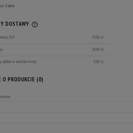
ości
2 lata
TY DOSTAWY
komaty 24/7
15,00 zł
CENA NIE ZAWIERA EWENTUALNYCH
KOSZTÓW PŁATNOŚCI
wy
20,00 zł
ty
(odbiór w siedzibie firmy)
0,00 zł
E O PRODUKCIE (0)
udonim: