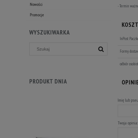
Nowości
- Termin ważn
Promocje
KOSZ
WYSZUKIWARKA
InPost Pacz
Formy dosta
odbiór osobis
PRODUKT DNIA
OPINI
Imię lub pse
Twoja opinia: