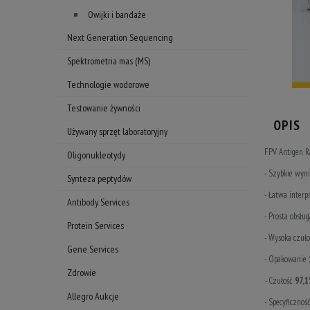
Owijki i bandaże
Next Generation Sequencing
Spektrometria mas (MS)
Technologie wodorowe
Testowanie żywności
OPIS
Używany sprzęt laboratoryjny
FPV Antigen R
Oligonukleotydy
- Szybkie wyni
Synteza peptydów
- Łatwa interp
Antibody Services
- Prosta obsłu
Protein Services
- Wysoka czuło
Gene Services
- Opakowanie
Zdrowie
-
Czułość
97,
Allegro Aukcje
- Specyficznoś