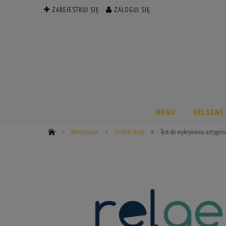
ZAREJESTRUJ SIĘ
ZALOGUJ SIĘ
MENU
RELGENE
»
»
»
Weterynaria
Szybkie testy
Test do wykrywania antygenu