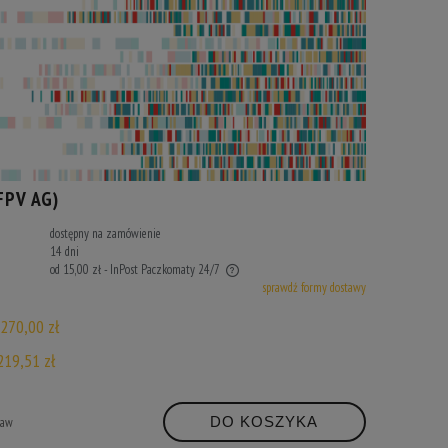
FPV AG)
dostępny na zamówienie
14 dni
od 15,00 zł
- InPost Paczkomaty 24/7
sprawdź formy dostawy
ie zawiera ewentualnych kosztów płatności
270,00 zł
219,51 zł
DO KOSZYKA
taw