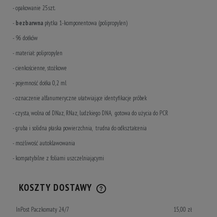
- opakowanie 25szt.
-
bezbarwna
płytka 1-komponentowa (polipropylen)
- 96 dołków
- materiał: polipropylen
- cienkościenne, stożkowe
- pojemność dołka 0,2 ml
- oznaczenie alfanumeryczne ułatwiające identyfikacje próbek
- czysta, wolna od DNaz, RNaz, ludzkiego DNA, gotowa do użycia do PCR
- gruba i solidna płaska powierzchnia, trudna do odkształcenia
- możliwość autoklawowania
- kompatybilne z foliami uszczelniającymi
KOSZTY DOSTAWY
CENA NIE ZAWIERA EWENTUALNYCH KOSZTÓW PŁATNOŚCI
InPost Paczkomaty 24/7
15,00 zł