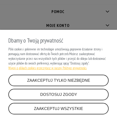
POMOC
MOJE KONTO
PŁATNOŚCI I DOSTAWA
Dbamy o Twoją prywatność
Pliki cookies i pokrewne im technologie umożliwiają poprawne działanie strony i
INFORMACJE
pomagają nam dostosować ofertę do Twoich potrzeb. Możesz zaakceptować
wykorzystanie przez nas wszystkich tych plików i przejść do sklepu lub dostosować
użycie plików do swoich preferencji, wybierając opcję "Dostosuj zgody".
O NAS
Więcej o plikach cookies przeczytasz w naszej Polityce prywatności.
ZAAKCEPTUJ TYLKO NIEZBĘDNE
DOSTOSUJ ZGODY
RELVO Sp. z o.o.
Wilczak 16a/111, 61-623 Poznań
ZAAKCEPTUJ WSZYSTKIE
NIP: 9721318665
office@relvo.pl