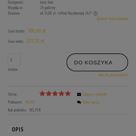
Dostępność:
duża ilość
Wysyłka w:
24 godziny
Dostawa:
od 15,00 zł
- InPost Paczkomaty 24/7
sprawdź formy dostawy
Cena nie zawiera ewentualnych kosztów płatności
300,00 zł
Cena brutto:
277,78 zł
Cena netto:
DO KOSZYKA
zestaw
dodaj do przechowalni
Ocena:
zapytaj o produkt
Producent:
RELVO
dodaj opinię
Kod produktu:
REL.PCR
OPIS