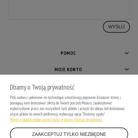
WYŚLIJ
POMOC
MOJE KONTO
PŁATNOŚCI I DOSTAWA
Dbamy o Twoją prywatność
Pliki cookies i pokrewne im technologie umożliwiają poprawne działanie strony i
INFORMACJE
pomagają nam dostosować ofertę do Twoich potrzeb. Możesz zaakceptować
wykorzystanie przez nas wszystkich tych plików i przejść do sklepu lub dostosować
użycie plików do swoich preferencji, wybierając opcję "Dostosuj zgody".
O NAS
Więcej o plikach cookies przeczytasz w naszej Polityce prywatności.
ZAAKCEPTUJ TYLKO NIEZBĘDNE