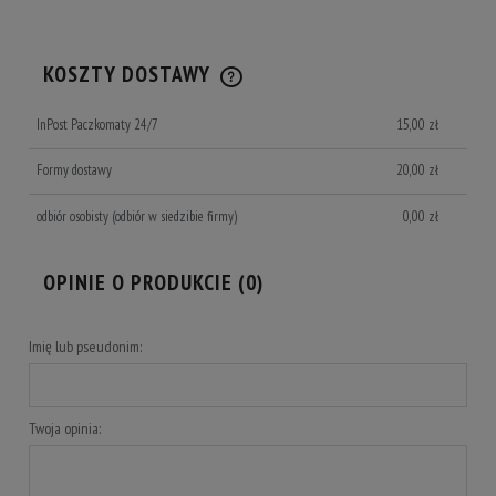
KOSZTY DOSTAWY
CENA NIE ZAWIERA EWENTUALNYCH KOSZTÓW PŁATNOŚCI
InPost Paczkomaty 24/7
15,00 zł
Formy dostawy
20,00 zł
odbiór osobisty
(odbiór w siedzibie firmy)
0,00 zł
OPINIE O PRODUKCIE (0)
Imię lub pseudonim:
Twoja opinia: