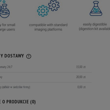
TY DOSTAWY
komaty 24/7
15,00 zł
CENA NIE ZAWIERA EWENTUALNYCH
KOSZTÓW PŁATNOŚCI
wy
20,00 zł
ty
(odbiór w siedzibie firmy)
0,00 zł
E O PRODUKCIE (0)