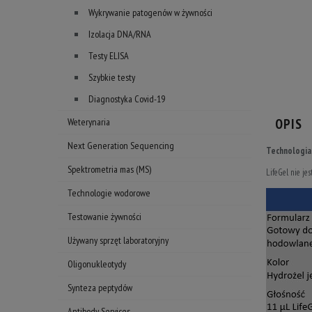
Wykrywanie patogenów w żywności
Izolacja DNA/RNA
Testy ELISA
Szybkie testy
Diagnostyka Covid-19
OPIS
Weterynaria
Next Generation Sequencing
Technologia
Spektrometria mas (MS)
LifeGel nie je
Technologie wodorowe
Testowanie żywności
Używany sprzęt laboratoryjny
Oligonukleotydy
Synteza peptydów
Antibody Services