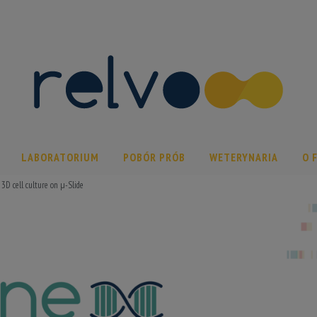
LABORATORIUM
POBÓR PRÓB
WETERYNARIA
O 
 3D cell culture on µ-Slide