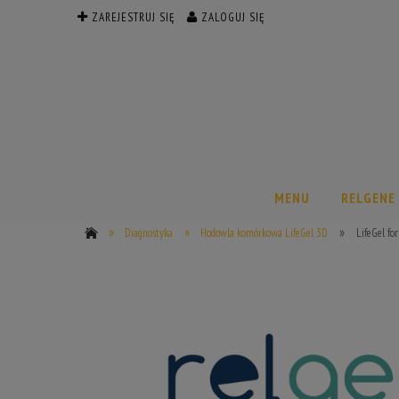
ZAREJESTRUJ SIĘ
ZALOGUJ SIĘ
MENU
RELGENE
»
»
»
Diagnostyka
Hodowla komórkowa LifeGel 3D
LifeGel for