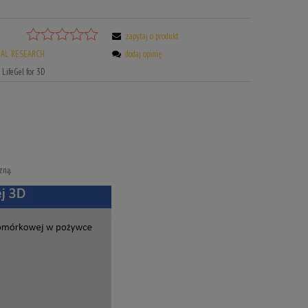
zapytaj o produkt
EAL RESEARCH
dodaj opinię
LifeGel for 3D
zną.