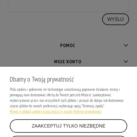
WYŚLIJ
POMOC
MOJE KONTO
PŁATNOŚCI I DOSTAWA
Dbamy o Twoją prywatność
Pliki cookies i pokrewne im technologie umożliwiają poprawne działanie strony i
INFORMACJE
pomagają nam dostosować ofertę do Twoich potrzeb. Możesz zaakceptować
wykorzystanie przez nas wszystkich tych plików i przejść do sklepu lub dostosować
użycie plików do swoich preferencji, wybierając opcję "Dostosuj zgody".
O NAS
Więcej o plikach cookies przeczytasz w naszej Polityce prywatności.
ZAAKCEPTUJ TYLKO NIEZBĘDNE