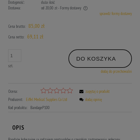
Dostępność:
duża ilość
Dostawa:
od 20,00 zł
- Formy dostawy
sprawdź formy dostawy
Cena nie zawiera ewentualnych kosztów płatności
85,00 zł
Cena brutto:
69,11 zł
Cena netto:
DO KOSZYKA
szt.
dodaj do przechowalni
Ocena:
zapytaj o produkt
Producent:
Eiffel Medical Supplies Co Ltd
dodaj opinię
Kod produktu:
BandageP100
OPIS
Bandaże kohezyjne są rodzajem opatrunków o szerokim zastosowaniu, polecany