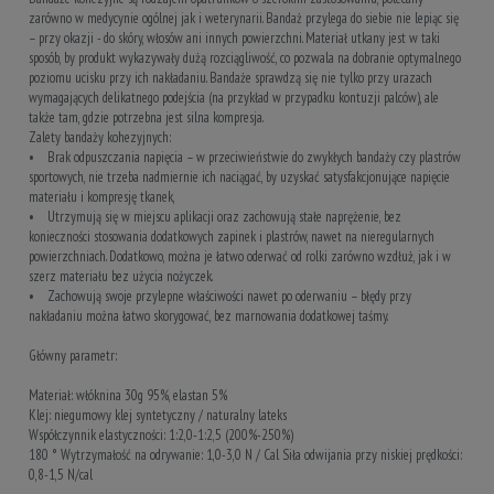
zarówno w medycynie ogólnej jak i weterynarii. Bandaż przylega do siebie nie lepiąc się
– przy okazji - do skóry, włosów ani innych powierzchni. Materiał utkany jest w taki
sposób, by produkt wykazywały dużą rozciągliwość, co pozwala na dobranie optymalnego
poziomu ucisku przy ich nakładaniu. Bandaże sprawdzą się nie tylko przy urazach
wymagających delikatnego podejścia (na przykład w przypadku kontuzji palców), ale
także tam, gdzie potrzebna jest silna kompresja.
Zalety bandaży kohezyjnych:
• Brak odpuszczania napięcia – w przeciwieństwie do zwykłych bandaży czy plastrów
sportowych, nie trzeba nadmiernie ich naciągać, by uzyskać satysfakcjonujące napięcie
materiału i kompresję tkanek,
• Utrzymują się w miejscu aplikacji oraz zachowują stałe naprężenie, bez
konieczności stosowania dodatkowych zapinek i plastrów, nawet na nieregularnych
powierzchniach. Dodatkowo, można je łatwo oderwać od rolki zarówno wzdłuż, jak i w
szerz materiału bez użycia nożyczek.
• Zachowują swoje przylepne właściwości nawet po oderwaniu – błędy przy
nakładaniu można łatwo skorygować, bez marnowania dodatkowej taśmy.
Główny parametr:
Materiał: włóknina 30g 95%, elastan 5%
Klej: niegumowy klej syntetyczny / naturalny lateks
Współczynnik elastyczności: 1:2,0-1:2,5 (200%-250%)
180 ° Wytrzymałość na odrywanie: 1,0-3,0 N / Cal Siła odwijania przy niskiej prędkości:
0,8-1,5 N/cal