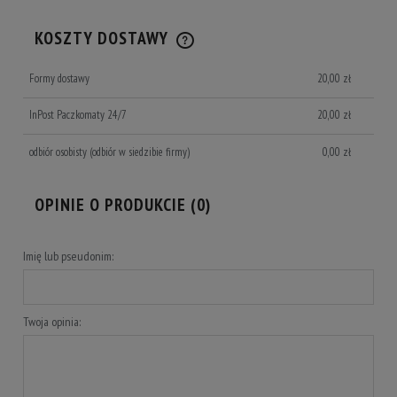
KOSZTY DOSTAWY
CENA NIE ZAWIERA EWENTUALNYCH KOSZTÓW PŁATNOŚCI
Formy dostawy
20,00 zł
InPost Paczkomaty 24/7
20,00 zł
odbiór osobisty
(odbiór w siedzibie firmy)
0,00 zł
OPINIE O PRODUKCIE (0)
Imię lub pseudonim:
Twoja opinia: